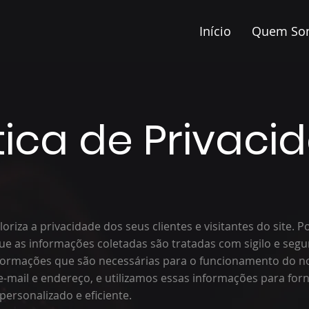
Início
Quem So
ítica de Privaci
oriza a privacidade dos seus clientes e visitantes do site. Po
e as informações coletadas são tratadas com sigilo e seg
formações que são necessárias para o funcionamento do no
-mail e endereço, e utilizamos essas informações para for
ersonalizado e eficiente.