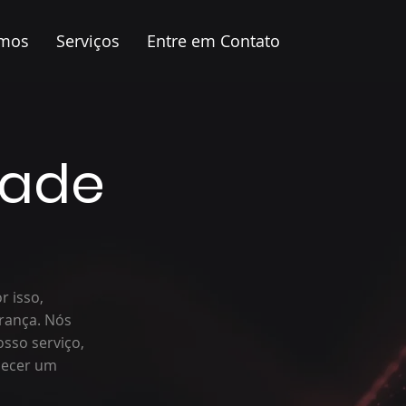
mos
Serviços
Entre em Contato
dade
r isso,
urança. Nós
sso serviço,
necer um