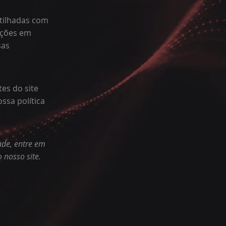
tilhadas com
ações em
sas
es do site
ssa política
ade, entre em
 nosso site.