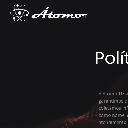
Pol
A Atomo TI val
garantimos qu
coletamos in
como nome, e
atendimento p